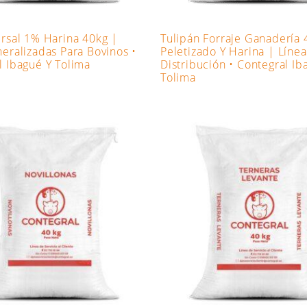
ersal 1% Harina 40kg |
Tulipán Forraje Ganadería 
neralizadas Para Bovinos •
Peletizado Y Harina | Línea
l Ibagué Y Tolima
Distribución • Contegral Ib
Tolima