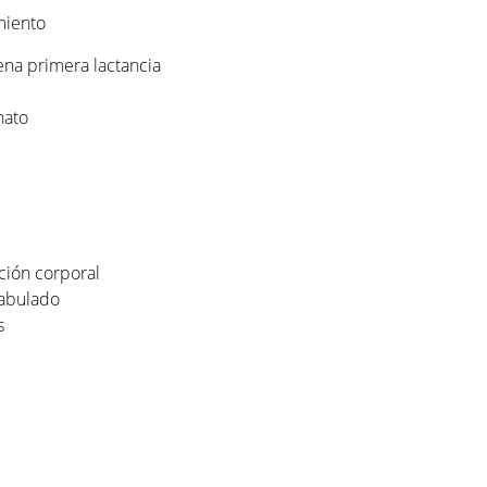
miento
ena primera lactancia
hato
ción corporal
tabulado
s