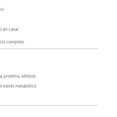
io
o en canal
iclo completo
, proteína, sólidos)
l estrés metabólico