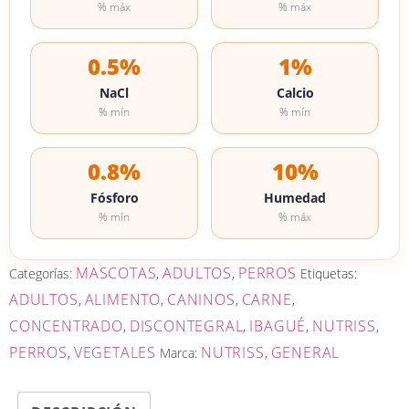
% máx
% máx
0.5%
1%
NaCl
Calcio
% mín
% mín
0.8%
10%
Fósforo
Humedad
% mín
% máx
MASCOTAS
ADULTOS
PERROS
Categorías:
,
,
Etiquetas:
ADULTOS
ALIMENTO
CANINOS
CARNE
,
,
,
,
CONCENTRADO
DISCONTEGRAL
IBAGUÉ
NUTRISS
,
,
,
,
PERROS
VEGETALES
NUTRISS
GENERAL
,
Marca:
,