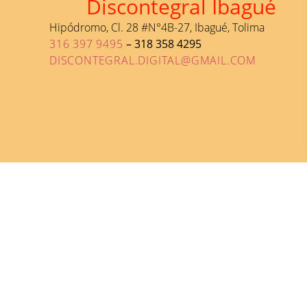
Discontegral Ibagué
Hipódromo, Cl. 28 #N°4B-27, Ibagué, Tolima
316 397 9495
– 318 358 4295
DISCONTEGRAL.DIGITAL@GMAIL.COM