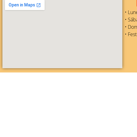
• Lune
• Sáb
• Dom
• Fest
DESARROLLADO POR PUBLI