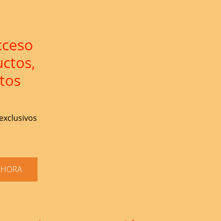
cceso
ctos,
tos
 exclusivos
AHORA