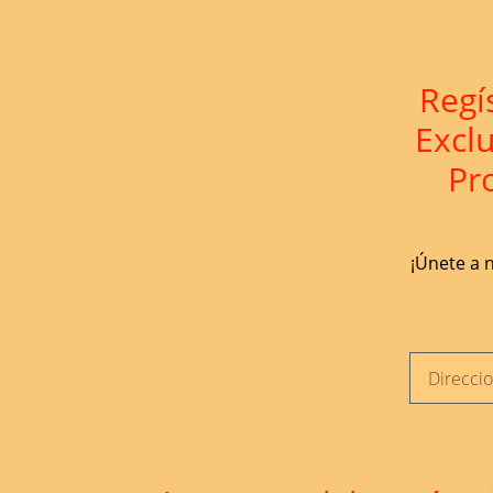
Regí
Excl
Pr
¡Únete a n