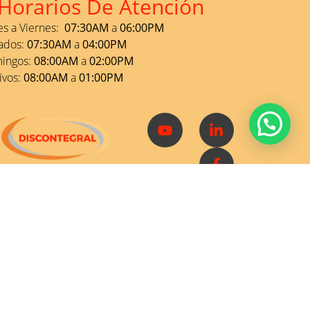
Horarios De Atención
s a Viernes:
07:30AM
a
06:00PM
ados:
07:30AM
a
04:00PM
ingos:
08:00AM
a
02:00PM
ivos:
08:00AM
a
01:00PM
KOSHAS 2026@ TODOS LOS DERECHOS RESERVADOS