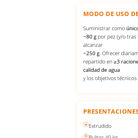
MODO DE USO D
Suministrar como
únic
~80 g
por pez (y/o tras 
alcanzar
~250 g
. Ofrecer diaria
repartido en
≥3 racion
calidad de agua
y los objetivos técnicos
PRESENTACIONE
•
Extrudido
•
Bultos 40 kg