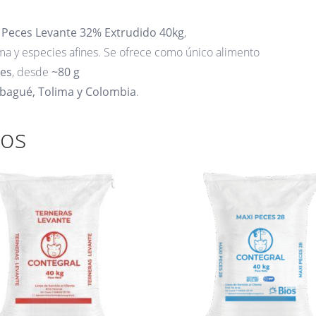
 Peces Levante 32% Extrudido 40kg
,
ma y especies afines. Se ofrece como único alimento
nes
, desde
~80 g
Ibagué, Tolima y Colombia
.
dos