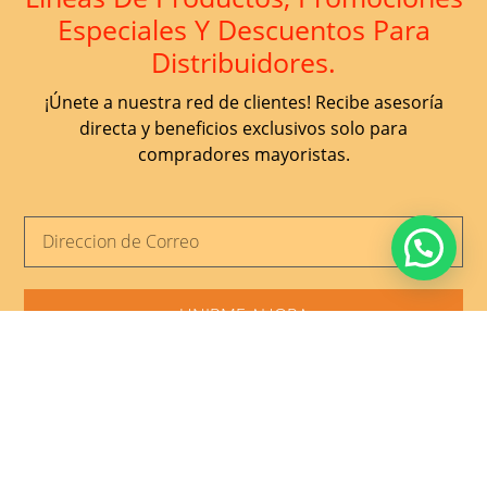
Especiales Y Descuentos Para
Distribuidores.
¡Únete a nuestra red de clientes! Recibe asesoría
directa y beneficios exclusivos solo para
compradores mayoristas.
UNIRME AHORA
Discontegral Ibagué
Hipódromo, Cl. 28 #N°4B-27, Ibagué, Tolima
316 397 9495
– 318 358 4295
DISCONTEGRAL.DIGITAL@GMAIL.COM